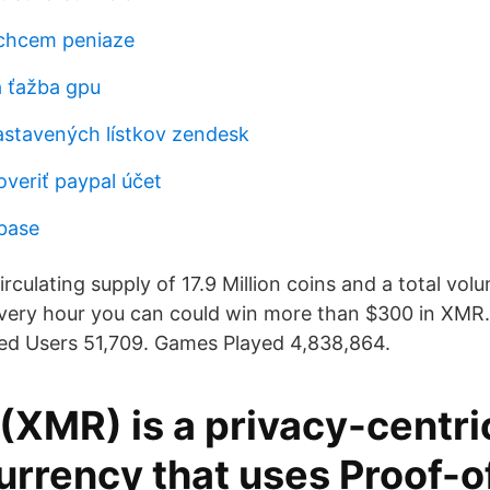
 chcem peniaze
á ťažba gpu
stavených lístkov zendesk
overiť paypal účet
nbase
circulating supply of 17.9 Million coins and a total v
very hour you can could win more than $300 in XMR
red Users 51,709. Games Played 4,838,864.
(XMR) is a privacy-centri
urrency that uses Proof-