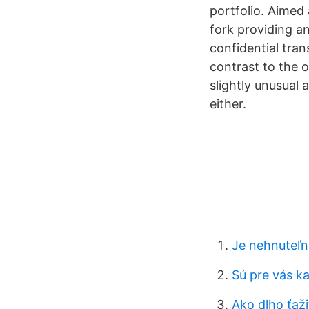
portfolio. Aimed 
fork providing a
confidential tra
contrast to the o
slightly unusual
either.
Je nehnuteľn
Sú pre vás k
Ako dlho ťaž