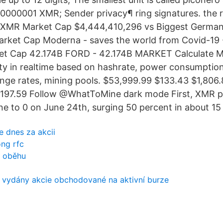
000001 XMR; Sender privacy¶ ring signatures. the rin
XMR Market Cap $4,444,410,296 vs Biggest German
rket Cap Moderna - saves the world from Covid-19 
et Cap 42.174B FORD - 42.174B MARKET Calculate 
ity in realtime based on hashrate, power consumption
ge rates, mining pools. $53,999.99 $133.43 $1,806
$197.59 Follow @WhatToMine dark mode First, XMR p
une to 0 on June 24th, surging 50 percent in about 15
e dnes za akcii
ng rfc
v oběhu
j vydány akcie obchodované na aktivní burze