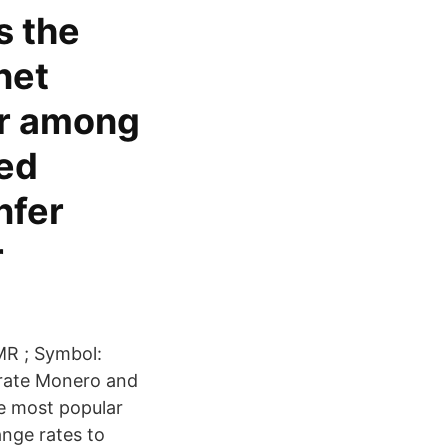
s the
net
ar among
ced
nfer
r
MR ; Symbol:
rate Monero and
he most popular
ange rates to