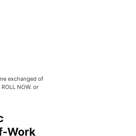
olume exchanged of
. ROLL NOW. or
c
of-Work