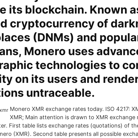
e its blockchain. Known a
ed cryptocurrency of dark
laces (DNMs) and popul
rians, Monero uses advan
raphic technologies to co
ty on its users and rende
tions untraceable.
Monero XMR exchange rates today. ISO 4217: X
XMR; Main attention is drawn to XMR exchange 
r. First table lists exchange rates (quotations) of t
nero (XMR). Second table presents all possible exch