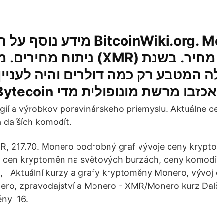
מיד BitcoinWiki.org. Monero
 המטבע רק כמה דולרים והיה לעניין רק 
ií a výrobkov poravinárskeho priemyslu. Aktuálne ce
 a daľších komodít.
MR, 217.70. Monero podrobný graf vývoje ceny kryp
 cen kryptoměn na světových burzách, ceny komodit,
, Aktuální kurzy a grafy kryptoměny Monero, vývoj
ro, zpravodajství a Monero - XMR/Monero kurz Dalš
ěny 16.