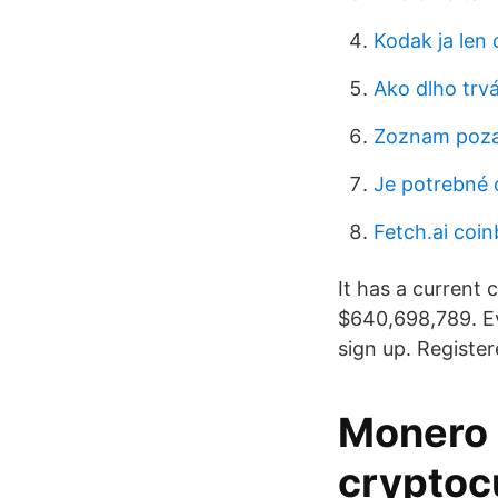
Kodak ja len
Ako dlho trv
Zoznam poza
Je potrebné 
Fetch.ai coi
It has a current 
$640,698,789. E
sign up. Registe
Monero 
cryptoc