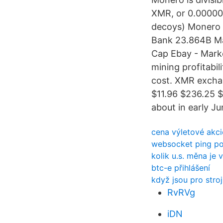
XMR, or 0.000000
decoys) Monero 
Bank 23.864B Ma
Cap Ebay - Mark
mining profitabil
cost. XMR exchan
$11.96 $236.25 
about in early J
cena výletové akci
websocket ping po
kolik u.s. měna je 
btc-e přihlášení
když jsou pro stro
RvRVg
iDN