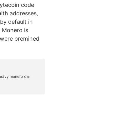
Bytecoin code
alth addresses,
by default in
. Monero is
s were premined