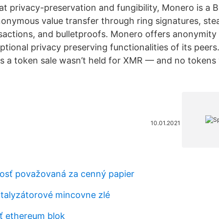
at privacy-preservation and fungibility, Monero is a 
nonymous value transfer through ring signatures, ste
nsactions, and bulletproofs. Monero offers anonymity 
ptional privacy preserving functionalities of its peers
 as a token sale wasn’t held for XMR — and no token
10.01.2021
osť považovaná za cenný papier
atalyzátorové mincovne zlé
iť ethereum blok