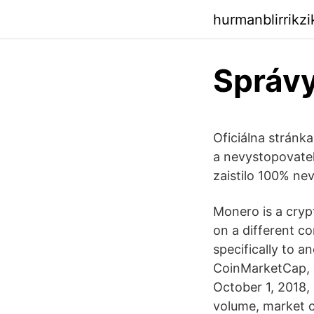
hurmanblirrikz
Správ
Oficiálna stránk
a nevystopovate
zaistilo 100% ne
Monero is a crypt
on a different c
specifically to 
CoinMarketCap, a
October 1, 2018,
volume, market c