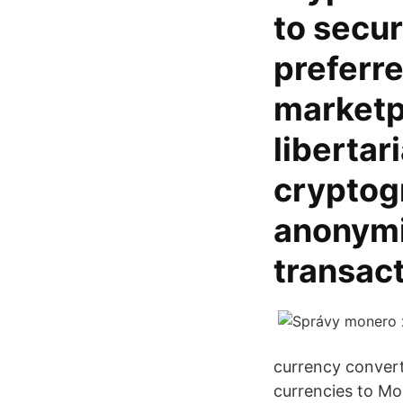
to secur
preferr
marketp
liberta
cryptog
anonymi
transac
currency converte
currencies to Mo