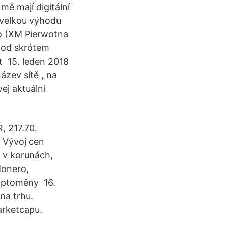
mě mají digitální
l velkou výhodu
ro (XM Pierwotna
 pod skrótem
t 15. leden 2018
ázev sítě , na
ej aktuální
, 217.70.
 Vývoj cen
y v korunách,
Monero,
ryptoměny 16.
na trhu.
arketcapu.