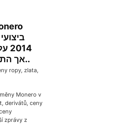
עלה
שעבדו עם Bytecoin אך התאכזבו מרשת מונופולית מדי..
ny ropy, zlata,
toměny Monero v
 derivátů, ceny
 ceny
í zprávy z