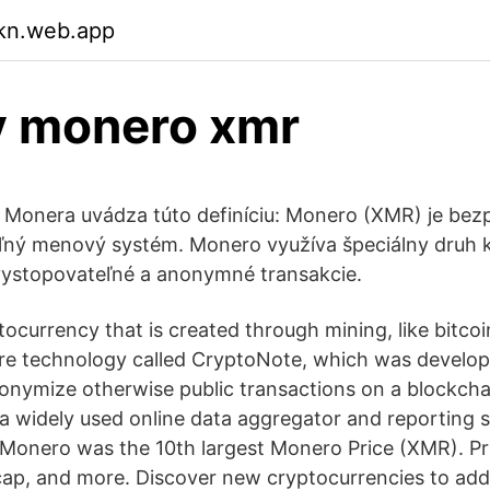
ikn.web.app
y monero xmr
a Monera uvádza túto definíciu: Monero (XMR) je be
ľný menový systém. Monero využíva špeciálny druh k
vystopovateľné a anonymné transakcie.
ocurrency that is created through mining, like bitcoi
ore technology called CryptoNote, which was develop
anonymize otherwise public transactions on a blockcha
 widely used online data aggregator and reporting s
 Monero was the 10th largest Monero Price (XMR). Pri
ap, and more. Discover new cryptocurrencies to add