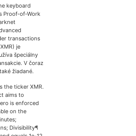
the keyboard
es Proof-of-Work
arknet
advanced
der transactions
(XMR) je
žíva špeciálny
ansakcie. V čoraz
také žiadané.
s the ticker XMR.
ct aims to
ero is enforced
able on the
inutes;
ns; Divisibility¶
o and equals 1e-12