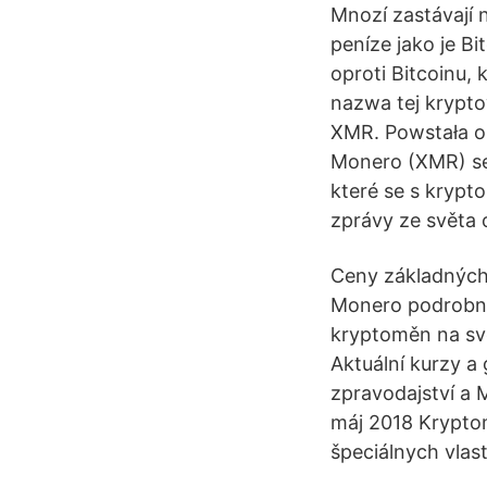
Mnozí zastávají 
peníze jako je Bi
oproti Bitcoinu,
nazwa tej krypto
XMR. Powstała on
Monero (XMR) se 
které se s krypt
zprávy ze světa
Ceny základných 
Monero podrobný
kryptoměn na sv
Aktuální kurzy 
zpravodajství a 
máj 2018 Kryptom
špeciálnych vlas