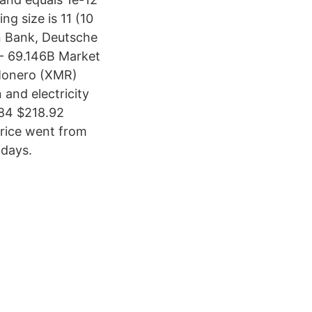
g size is 11 (10
 Bank, Deutsche
- 69.146B Market
Monero (XMR)
 and electricity
.84 $218.92
rice went from
 days.