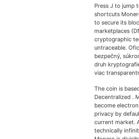
Press J to jump t
shortcuts Monero
to secure its bl
marketplaces (D
cryptographic te
untraceable. Ofi
bezpečný, súkro
druh kryptografi
viac transparent
The coin is base
Decentralized . 
become electroni
privacy by defaul
current market. 
technically infini
Monero is divisib