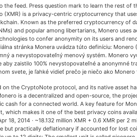
o the feed. Press question mark to learn the rest of 
 (XMR) is a privacy-centric cryptocurrency that us
ockchain. Known as the preferred cryptocurrency of d
NMs) and popular among libertarians, Monero uses 
chnologies to confer anonymity on its users and ren
ciálna stránka Monera uvádza túto definíciu: Monero 
mný a nevystopovateľný menový systém. Monero vyu
e aby zaistilo 100% nevystopovateľné a anonymné tr
nom svete, je ľahké vidieť prečo je niečo ako Monero 
d on the CryptoNote protocol, and its native asset ha
Monero is a decentralized and open-source, the proje
c cash for a connected world. A key feature for Mon
t, which makes it one of the best privacy coins avail
Apr 18, 2014 · ~18.132 million XMR + 0.6 XMR per 2 m
te but practically deflationary if accounted for lost coi
le up to 12 digits; The smallest unit is called piconer