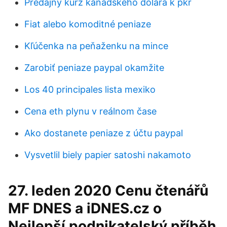
Predajný kurz kanadského dolára k pkr
Fiat alebo komoditné peniaze
Kľúčenka na peňaženku na mince
Zarobiť peniaze paypal okamžite
Los 40 principales lista mexiko
Cena eth plynu v reálnom čase
Ako dostanete peniaze z účtu paypal
Vysvetlil biely papier satoshi nakamoto
27. leden 2020 Cenu čtenářů
MF DNES a iDNES.cz o
Nejlepší podnikatelský příběh