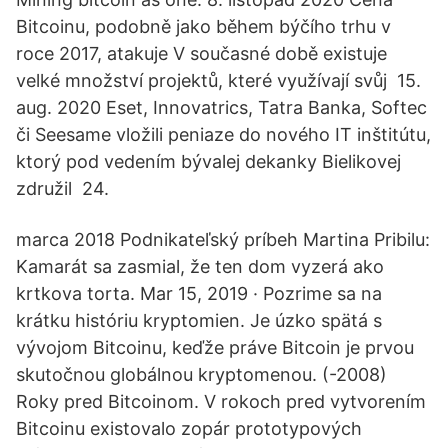
Bitcoinu, podobně jako během býčího trhu v
roce 2017, atakuje V současné době existuje
velké množství projektů, které využívají svůj 15.
aug. 2020 Eset, Innovatrics, Tatra Banka, Softec
či Seesame vložili peniaze do nového IT inštitútu,
ktorý pod vedením bývalej dekanky Bielikovej
združil 24.
marca 2018 Podnikateľský príbeh Martina Pribilu:
Kamarát sa zasmial, že ten dom vyzerá ako
krtkova torta. Mar 15, 2019 · Pozrime sa na
krátku históriu kryptomien. Je úzko spätá s
vývojom Bitcoinu, keďže práve Bitcoin je prvou
skutočnou globálnou kryptomenou. (-2008)
Roky pred Bitcoinom. V rokoch pred vytvorením
Bitcoinu existovalo zopár prototypových