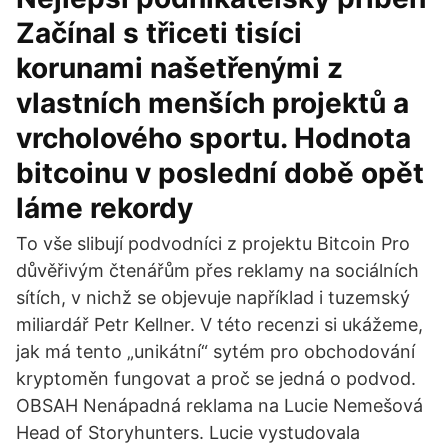
Začínal s třiceti tisíci
korunami našetřenými z
vlastních menších projektů a
vrcholového sportu. Hodnota
bitcoinu v poslední době opět
láme rekordy
To vše slibují podvodníci z projektu Bitcoin Pro
důvěřivým čtenářům přes reklamy na sociálních
sítích, v nichž se objevuje například i tuzemský
miliardář Petr Kellner. V této recenzi si ukážeme,
jak má tento „unikátní“ sytém pro obchodování
kryptoměn fungovat a proč se jedná o podvod.
OBSAH Nenápadná reklama na Lucie Nemešová
Head of Storyhunters. Lucie vystudovala