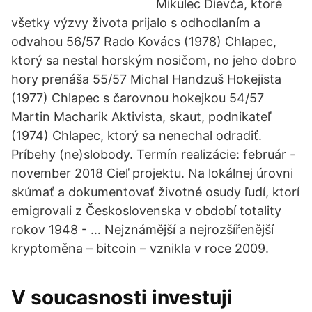
Mikulec Dievča, ktoré
všetky výzvy života prijalo s odhodlaním a
odvahou 56/57 Rado Kovács (1978) Chlapec,
ktorý sa nestal horským nosičom, no jeho dobro
hory prenáša 55/57 Michal Handzuš Hokejista
(1977) Chlapec s čarovnou hokejkou 54/57
Martin Macharik Aktivista, skaut, podnikateľ
(1974) Chlapec, ktorý sa nenechal odradiť.
Príbehy (ne)slobody. Termín realizácie: február -
november 2018 Cieľ projektu. Na lokálnej úrovni
skúmať a dokumentovať životné osudy ľudí, ktorí
emigrovali z Československa v období totality
rokov 1948 - … Nejznámější a nejrozšířenější
kryptoměna – bitcoin – vznikla v roce 2009.
V soucasnosti investuji