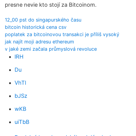
presne nevie kto stojí za Bitcoinom.
12_00 pst do singapurského času
bitcoin historická cena csv
poplatek za bitcoinovou transakci je příliš vysoký
jak najít moji adresu ethereum
v jaké zemi začala průmyslová revoluce
lRH
Du
VhTl
bJSz
wKB
uiTbB