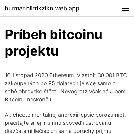
hurmanblirrikzikn.web.app
Príbeh bitcoinu
projektu
16. listopad 2020 Ethereum. Vlastnit 30 001 BTC
zakoupených po 95 dolarech je sice samo o
sobě obrovské štěstí, Novogratz však nákupem
Bitcoinu neskončil.
Ak chcete mentálnej anorexii lepšie porozumieť,
prečítajte si jej intímnu spoveď ilustrovanú
dievčatami liečiacich sa na poruchy príjmu