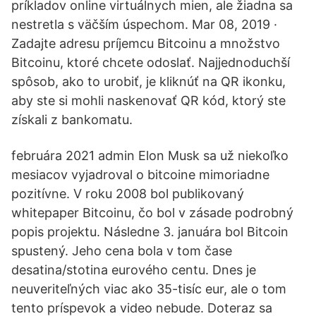
príkladov online virtuálnych mien, ale žiadna sa
nestretla s väčším úspechom. Mar 08, 2019 ·
Zadajte adresu príjemcu Bitcoinu a množstvo
Bitcoinu, ktoré chcete odoslať. Najjednoduchší
spôsob, ako to urobiť, je kliknúť na QR ikonku,
aby ste si mohli naskenovať QR kód, ktorý ste
získali z bankomatu.
februára 2021 admin Elon Musk sa už niekoľko
mesiacov vyjadroval o bitcoine mimoriadne
pozitívne. V roku 2008 bol publikovaný
whitepaper Bitcoinu, čo bol v zásade podrobný
popis projektu. Následne 3. januára bol Bitcoin
spustený. Jeho cena bola v tom čase
desatina/stotina eurového centu. Dnes je
neuveriteľných viac ako 35-tisíc eur, ale o tom
tento príspevok a video nebude. Doteraz sa