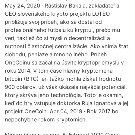
May 24, 2020 · Rastislav Bakala, zakladateľ a
CEO slovenského krypto projektu LOTEO
približuje svoj príbeh, ako sa dostal od
profesionálneho futbalu ku kryptu , prečo mu
verí, taktiež čo si myslí o decentralizácii a
nutnosti čiastočnej centralizácie. Ako vníma štát,
slobodu, peniaze a mnoho iného. Príbeh
OneCoinu sa začal na úsvite kryptopriemyslu v
roku 2014. V tom čase hlavný kryptomena
bitcoin (BTC) len ťažko mohla získať hodnotu
900 dolárov, už však ukázala najväčší potenciál,
ktorý skrýva jeho technológia. Toto je okamih,
keď do hry vstupuje doktorka Ruja Ignatova a jej
projekt OneCoin. Apr 04, 2019 · Rok 2017 bol
nepochybne rokom kryptomien.
Mining bitcoin as one. 8. listopad 2020 Cena